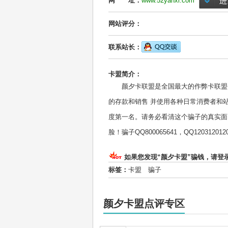
网 址：
www.52yanxi.com
网站评分：
联系站长：
卡盟简介：
颜夕卡联盟是全国最大的作弊卡联盟平台
的存款和销售 并使用各种日常消费者和
度第一名。请务必看清这个骗子的真实面
脸！骗子QQ800065641，QQ120312012
如果您发现“颜夕卡盟”骗钱，请登
标签：
卡盟
骗子
颜夕卡盟点评专区