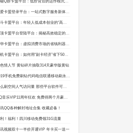
揭秘Q群卡盟平台：低价背后的运作模式与风险防范指南
聚爱卡盟登录平台：一站式数字服务新体验，创业者与消费者的双赢选择！
奋斗卡盟平台：年轻人低成本创业的“高效补给站”
绝顶卡盟平台登陆平台：揭秘高效稳定的账号资源管理新方案
中华卡盟平台：虚拟消费市场的省钱利器与一站式服务专家
手机卡盟平台：如何用“副卡经济”省下50%话费？新手必看的避坑指南！
色情人节 黄钻碎片抽取314天豪华版黄钻
2019手机免费刷钻代码电信联通移动刷永久QQ会员方法
怎么刷空间人气访问量 那些平台软件可以免费刷空间人气
QQ音乐VIP11周年狂欢 免费得两个月豪华绿钻。
讯QQ各种解封地址合集 收藏必备！
利！福利！四川移动免费领31G流量
讯视频双十一半价开通VIP 年卡买一送一