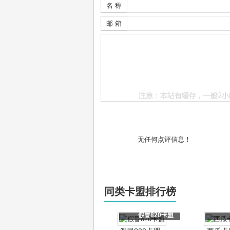
名 称
邮 箱
无任何点评信息！
同类卡盟排行榜
假冒820卡盟