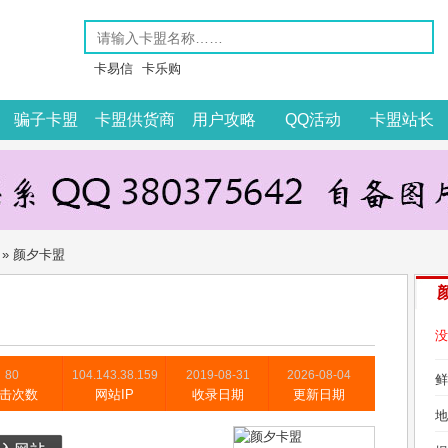
卡易信
卡乐购
骗子卡盟
卡盟供货商
用户攻略
QQ活动
卡盟站长
» 颜夕卡盟
没
80
104.143.38.159
2019-08-31
2026-08-04
击次数
网站IP
收录日期
更新日期