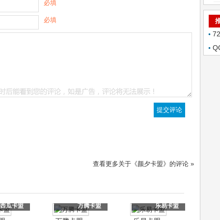
必填
必填
7
Q
查看更多关于《颜夕卡盟》的评论 »
西瓜卡盟
万腾卡盟
乐易卡盟